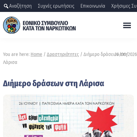
Skip
Αναζήτηση
Συχνές ερωτήσεις
Επικοινωνία
Χρήσιμες Συ
to
main
content
ΕΣΥΝ
Εθνικό
Συμβούλιο
You are here:
Home
/
Δραστηριότητες
/
Διήμερο δράσεων στη
16/06/2026
κατά
Λάρισα
των
ναρκωτικών
Διήμερο δράσεων στη Λάρισα