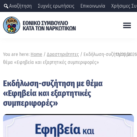
Skip
Αναζήτηση
Συχνές ερωτήσεις
Επικοινωνία
Χρήσιμες Συ
to
main
content
ΕΣΥΝ
Εθνικό
Συμβούλιο
You are here:
Home
/
Δραστηριότητες
/
Εκδήλωση-συζήτηση με
12/03/2026
κατά
θέμα «Εφηβεία και εξαρτητικές συμπεριφορές»
των
ναρκωτικών
Εκδήλωση-συζήτηση με θέμα
«Εφηβεία και εξαρτητικές
συμπεριφορές»