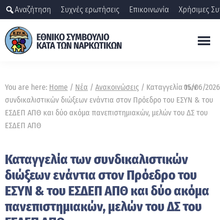
Skip
Αναζήτηση
Συχνές ερωτήσεις
Επικοινωνία
Χρήσιμες Συ
to
main
content
ΕΣΥΝ
Εθνικό
Συμβούλιο
You are here:
Home
/
Νέα
/
Ανακοινώσεις
/
Καταγγελία των
05/06/2026
κατά
συνδικαλιστικών διώξεων ενάντια στον Πρόεδρο του ΕΣΥΝ & του
των
ΕΣΔΕΠ ΑΠΘ και δύο ακόμα πανεπιστημιακών, μελών του ΔΣ του
ναρκωτικών
ΕΣΔΕΠ ΑΠΘ
Καταγγελία των συνδικαλιστικών
διώξεων ενάντια στον Πρόεδρο του
ΕΣΥΝ & του ΕΣΔΕΠ ΑΠΘ και δύο ακόμα
πανεπιστημιακών, μελών του ΔΣ του