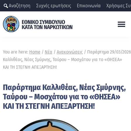
Skip
Αναζήτηση
Συχνές ερωτήσεις
Επικοινωνία
Χρήσιμες Συ
to
main
content
ΕΣΥΝ
Εθνικό
Συμβούλιο
You are here:
Home
/
Νέα
/
Ανακοινώσεις
/
Παράρτημα
29/03/2026
κατά
Καλλιθέας, Νέας Σμύρνης, Ταύρου – Μοσχάτου για το «ΘΗΣΕΑ»
των
ΚΑΙ ΤΗ ΣΤΕΓΝΗ ΑΠΕΞΑΡΤΗΣΗ!
ναρκωτικών
Παράρτημα Καλλιθέας, Νέας Σμύρνης,
Ταύρου – Μοσχάτου για το «ΘΗΣΕΑ»
ΚΑΙ ΤΗ ΣΤΕΓΝΗ ΑΠΕΞΑΡΤΗΣΗ!