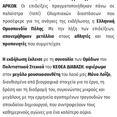
ΑΡΚΩΝ
. Οι επιδείξεις πραγματοποιήθηκαν πάνω σε
παλαίστρα (ταπί) Ολυμπιακών διαστάσεων που
προσέφερε για τις ανάγκες της εκδήλωσης η
Ελληνική
Ομοσπονδία Πάλης
. Με την λήξη των επιδείξεων,
απονεμήθηκαν μετάλλια
στους
αθλητές
και τους
προπονητές
που συμμετείχαν.
Η εκδήλωση έκλεισε
με τη
συναυλία
των
Ομάδων
του
Πολιτιστικού Στεκιού
του
ΚΕΘΕΑ ΔΙΑΒΑΣΗ
,
αφιέρωμα
στον
μεγάλο μουσικοσυνθέτη
του λαού μας
Μάνο Λοΐζο
,
διανθισμένo από βιογραφικά στοιχεία για το έργο, τη
δράση και τη διαδρομή του, συγκινώντας μικρούς και
μεγάλους με την ερμηνεία αγαπημένων τραγουδιών του
σπουδαίου δημιουργού, που συντροφεύουν τους
καθημερινούς αγώνες για ένα καλύτερο αύριο.