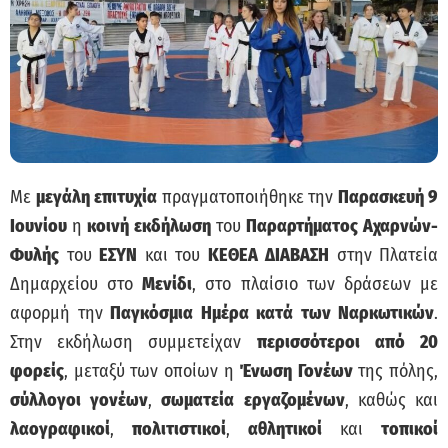
Με
μεγάλη επιτυχία
πραγματοποιήθηκε την
Παρασκευή 9
Ιουνίου
η
κοινή εκδήλωση
του
Παραρτήματος Αχαρνών-
Φυλής
του
ΕΣΥΝ
και του
ΚΕΘΕΑ ΔΙΑΒΑΣΗ
στην Πλατεία
Δημαρχείου στο
Μενίδι
, στο πλαίσιο των δράσεων με
αφορμή την
Παγκόσμια Ημέρα κατά των Ναρκωτικών
.
Στην εκδήλωση συμμετείχαν
περισσότεροι από 20
φορείς
, μεταξύ των οποίων η
Ένωση Γονέων
της πόλης,
σύλλογοι γονέων
,
σωματεία εργαζομένων
, καθώς και
λαογραφικοί
,
πολιτιστικοί
,
αθλητικοί
και
τοπικοί