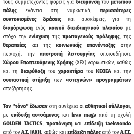
τους συμμετέχοντες φορείς για
διεύρυνση
του
μετώπου
πάλης
ενάντια στη ναρκωτικά,
περισσότερες
συντονισμένες δράσεις
και συσκέψεις, για τη
διαμόρφωση
ενός
κοινού διεκδικητικού πλαισίου
με
στόχο την
ενίσχυση
της
πρωτογενούς
πρόληψης
, της
θεραπείας
και της
κοινωνικής επανένταξης
στην
περιοχή, την
αποτροπή λειτουργίας
οποιουδήποτε
Χώρου Εποπτευόμενης Χρήσης
(ΧΕΧ) ναρκωτικών, καθώς
και τη
διαφύλαξη
του
χαρακτήρα
του
ΚΕΘΕΑ
και την
ουσιαστική στήριξη
των
«στεγνών» προγραμμάτων
απεξάρτησης.
Τον “τόνο” έδωσαν
στη συνέχεια οι
αθλητικοί σύλλογοι
,
με
επίδειξη αυτοάμυνας
και
krav maga
από τη σχολή
GOLDEN TACTICS
,
προπόνηση
και
επίδειξη
taekwondo
από τον
Α.Σ. ΙΑΧΗ
, καθώς και
επίδειξη πάλης
από τον
Α.Γ.Σ.