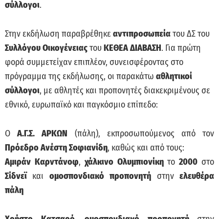
σύλλογοι
.
Στην εκδήλωση παραβρέθηκε
αντιπροσωπεία
του ΔΣ του
Συλλόγου Οικογένειας
του
ΚΕΘΕΑ ΔΙΑΒΑΣΗ
. Για πρώτη
φορά συμμετείχαν επιπλέον, συνεισφέροντας στο
πρόγραμμα της εκδήλωσης, οι παρακάτω
αθλητικοί
σύλλογοι
, με αθλητές και προπονητές διακεκριμένους σε
εθνικό, ευρωπαϊκό και παγκόσμιο επίπεδο:
Ο
Α.Γ.Σ. ΑΡΚΩΝ
(πάλη), εκπροσωπούμενος από τον
Πρόεδρο
Ανέστη Σοφιανίδη
, καθώς και από τους:
Αμιράν Καρντάνοφ
,
χάλκινο Ολυμπιονίκη
το
2000
στο
Σίδνεϊ
και
ομοσπονδιακό προπονητή
στην
ελευθέρα
πάλη