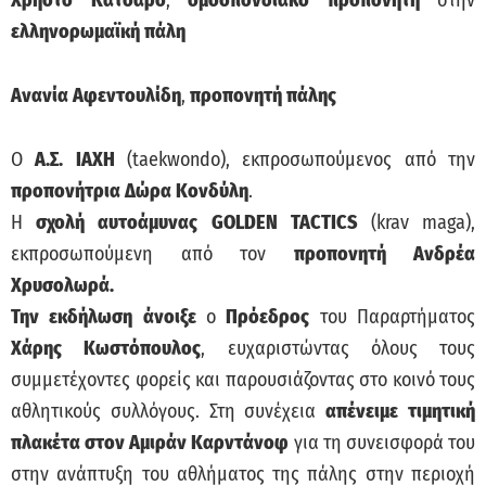
Χρήστο Κατσαρό
,
ομοσπονδιακό προπονητή
στην
ελληνορωμαϊκή πάλη
Ανανία Αφεντουλίδη
,
προπονητή πάλης
Ο
Α.Σ. ΙΑΧΗ
(taekwondo), εκπροσωπούμενος από την
προπονήτρια Δώρα Κονδύλη
.
Η
σχολή αυτοάμυνας
GOLDEN TACTICS
(krav maga),
εκπροσωπούμενη από τον
προπονητή Ανδρέα
Χρυσολωρά.
Την εκδήλωση άνοιξε
ο
Πρόεδρος
του Παραρτήματος
Χάρης Κωστόπουλος
, ευχαριστώντας όλους τους
συμμετέχοντες φορείς και παρουσιάζοντας στο κοινό τους
αθλητικούς συλλόγους. Στη συνέχεια
απένειμε τιμητική
πλακέτα στον Αμιράν Καρντάνοφ
για τη συνεισφορά του
στην ανάπτυξη του αθλήματος της πάλης στην περιοχή