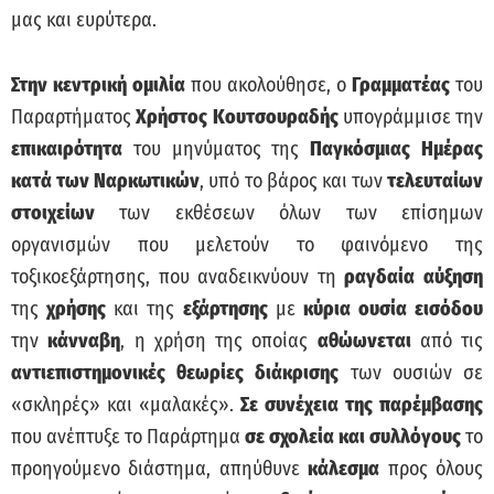
μας και ευρύτερα.
Στην κεντρική ομιλία
που ακολούθησε, ο
Γραμματέας
του
Παραρτήματος
Χρήστος Κουτσουραδής
υπογράμμισε την
επικαιρότητα
του μηνύματος της
Παγκόσμιας Ημέρας
κατά των Ναρκωτικών
, υπό το βάρος και των
τελευταίων
στοιχείων
των εκθέσεων όλων των επίσημων
οργανισμών που μελετούν το φαινόμενο της
τοξικοεξάρτησης, που αναδεικνύουν τη
ραγδαία αύξηση
της
χρήσης
και της
εξάρτησης
με
κύρια ουσία εισόδου
την
κάνναβη
, η χρήση της οποίας
αθώωνεται
από τις
αντιεπιστημονικές θεωρίες διάκρισης
των ουσιών σε
«σκληρές» και «μαλακές».
Σε συνέχεια της παρέμβασης
που ανέπτυξε το Παράρτημα
σε σχολεία και συλλόγους
το
προηγούμενο διάστημα, απηύθυνε
κάλεσμα
προς όλους